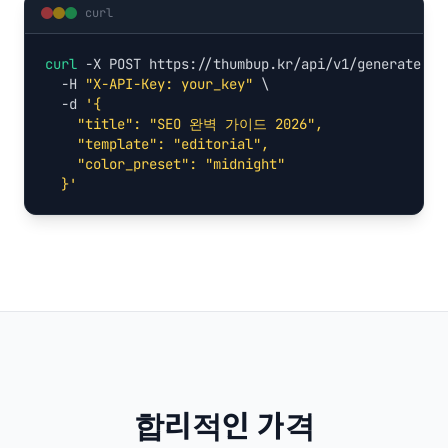
curl
curl
 -X POST https://thumbup.kr/api/v1/generate \

  -H 
"X-API-Key: your_key"
 \

  -d 
'{

    "title": "SEO 완벽 가이드 2026",

    "template": "editorial",

    "color_preset": "midnight"

  }'
합리적인 가격