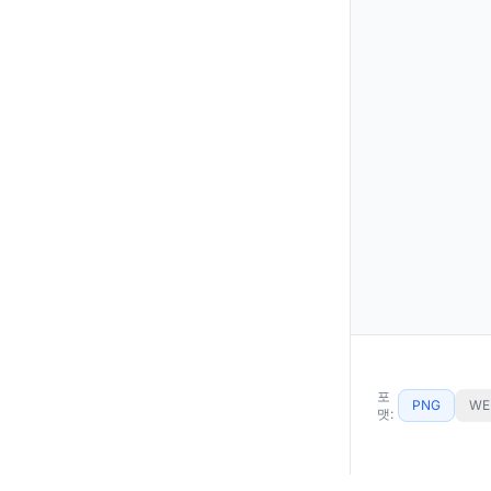
포
PNG
WE
맷: