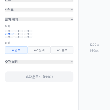
사이즈
글자 위치
위치
정렬
1200 x
왼쪽
가운데
오른쪽
630px
제목을 입
력하면 미
추가 설정
리보기가
나타납니
다
다운로드 (PNG)
좌측에서 제
목을 입력해
주세요